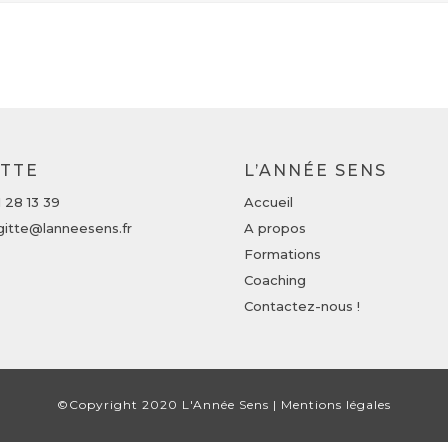
ITTE
L’ANNÉE SENS
1 28 13 39
Accueil
gitte@lanneesens.fr
A propos
Formations
Coaching
Contactez-nous !
©Copyright 2020
L'Année Sens
|
Mentions légales